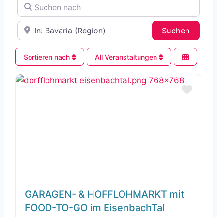
Suchen nach
In der Nähe
Search
Suchen
Sortieren nach
All Veranstaltungen
Favor
GARAGEN- & HOFFLOHMARKT mit
FOOD-TO-GO im EisenbachTal