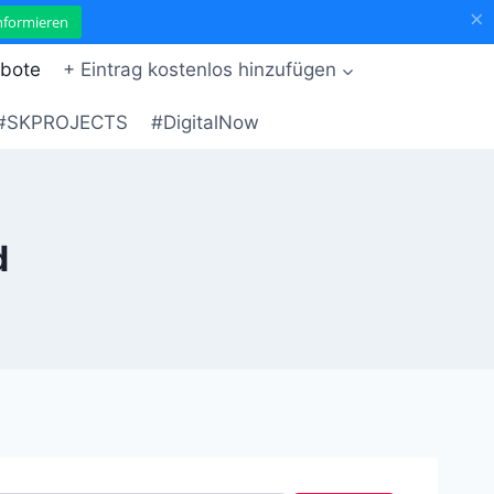
×
informieren
bote
+ Eintrag kostenlos hinzufügen
#SKPROJECTS
#DigitalNow
d