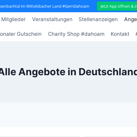
isenbachtal im Wittelsbacher Land #GernDahoam
Jetzt App öffnen & 
 Mitglieder
Veranstaltungen
Stellenanzeigen
Ange
onaler Gutschein
Charity Shop #dahoam
Kontakt
Alle Angebote in Deutschlan